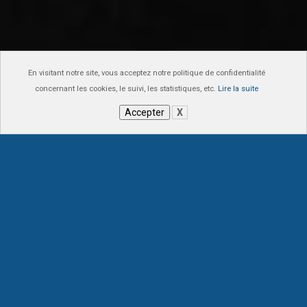
En visitant notre site, vous acceptez notre politique de confidentialité
concernant les cookies, le suivi, les statistiques, etc.
Lire la suite
Accepter
X
QUI SOMMES-NOUS ?
Spécialiste du décolletage et usinage depuis plus de 60
ans en grandes et moyennes séries, Blondet Alcide
Décolletage est un fournisseur de pièce de décolletage